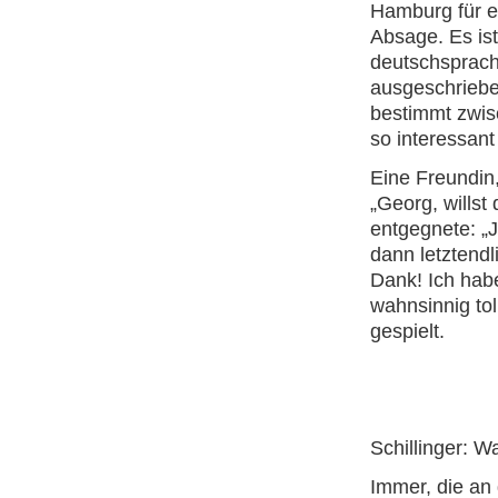
Hamburg für e
Absage. Es is
deutschsprachi
ausgeschriebe
bestimmt zwis
so interessan
Eine Freundin,
„Georg, willst
entgegnete: „Ja
dann letztend
Dank! Ich habe
wahnsinnig to
gespielt.
Schillinger: W
Immer, die an d