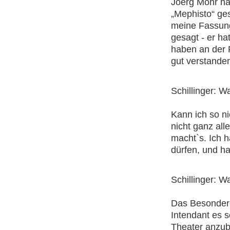
Joerg Mohr ha
„Mephisto“ ges
meine Fassung
gesagt - er ha
haben an der 
gut verstande
Schillinger: Wa
Kann ich so ni
nicht ganz all
macht`s. Ich h
dürfen, und h
Schillinger: 
Das Besondere 
Intendant es s
Theater anzubi