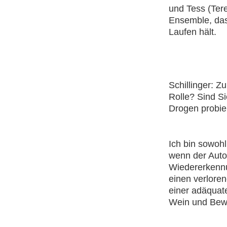
und Tess (Tere
Ensemble, das
Laufen hält.
Schillinger: Z
Rolle? Sind S
Drogen probie
Ich bin sowoh
wenn der Autor
Wiedererkennu
einen verlore
einer adäquat
Wein und Bewe