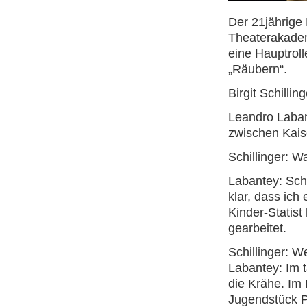
Der 21jährige
Theaterakademi
eine Hauptroll
„Räubern“.
Birgit Schilli
Leandro Labant
zwischen Kais
Schillinger: 
Labantey: Scha
klar, dass ich
Kinder-Statist
gearbeitet.
Schillinger: 
Labantey: Im 
die Krähe. Im
Jugendstück P