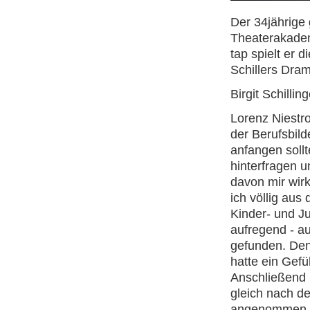
Der 34jährige
Theaterakadem
tap spielt er 
Schillers Dra
Birgit Schilli
Lorenz Niestr
der Berufsbild
anfangen sollt
hinterfragen 
davon mir wirk
ich völlig aus
Kinder- und J
aufregend - au
gefunden. Den
hatte ein Gefü
Anschließend 
gleich nach de
angenommen. D