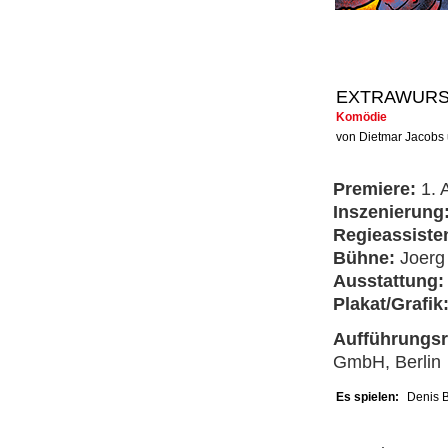
EXTRAWUR
Komödie
von Dietmar Jacobs 
Premiere:
1. 
Inszenierung
Regieassiste
Bühne:
Joerg
Ausstattung
Plakat/Grafik
Aufführungs
GmbH, Berlin
Es spielen:
Denis B