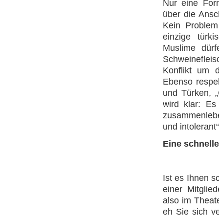
Nur eine Form
über die Ansc
Kein Problem 
einzige türk
Muslime dürfe
Schweineflei
Konflikt um d
Ebenso respek
und Türken, „
wird klar: Es
zusammenleben
und intolerant“
Eine schnelle
Ist es Ihnen s
einer Mitgli
also im Theate
eh Sie sich v