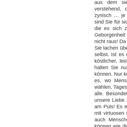
aus dem sie
verstehend, d
zynisch … je
sind Sie für s
die es sich z
Geborgenheit
nicht raus! Da
Sie lachen üb
selbst. Ist es
köstlicher, l
halten Sie n
können. Nur k
es, wo Mensc
wählen, Tages
alle. Besonde
unsere Liebe 
am Puls! Es er
mit virtuosen
auch Mensche
können wie di