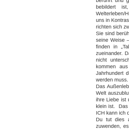
berührt und g
bebildert ist
Welterleben/H
uns in Kontrast
richten sich zw
Sie sind berü
seine Weise –
finden in „T
zueinander. D
nicht untersc
kommen aus 
Jahrhundert d
werden muss.
Das Außenlebe
Welt auszublu
ihre Liebe is
klein ist. Da
ICH kann ich 
Du tut dies
zuwenden, es 