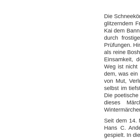
Die Schneekön
glitzerndem F
Kai dem Bann 
durch frosti
Prüfungen. Hin
als reine Bos
Einsamkeit, d
Weg ist nicht
dem, was ein 
von Mut, Verl
selbst im tie
Die poetische
dieses Märc
Wintermärchen 
Seit dem 14.
Hans C. Ande
gespielt. In d