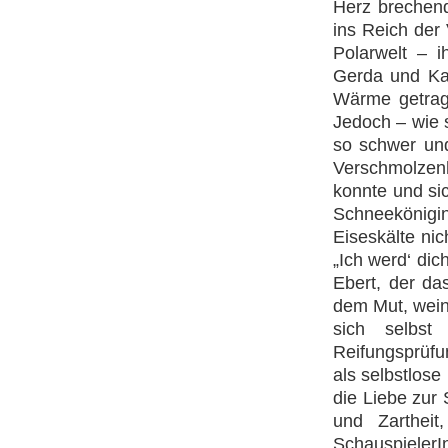
Herz brechend
ins Reich der
Polarwelt – i
Gerda und Kai
Wärme getrage
Jedoch – wie 
so schwer und
Verschmolzen
konnte und si
Schneekönig
Eiseskälte nic
„Ich werd‘ dich
Ebert, der da
dem Mut, wein
sich selbst
Reifungsprüfu
als selbstlose
die Liebe zur
und Zarthei
Schauspieler