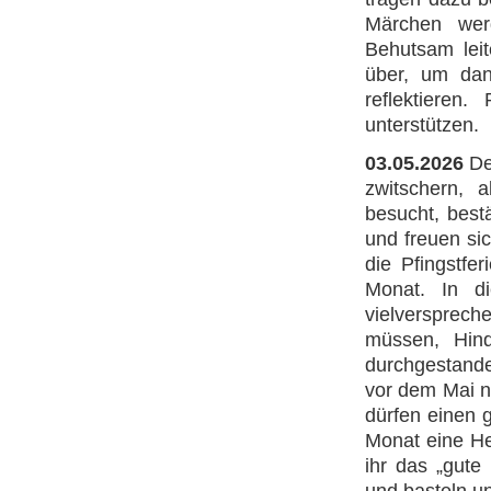
Märchen werd
Behutsam lei
über, um dan
reflektieren
unterstützen.
03.05.2026
De
zwitschern,
besucht, best
und freuen si
die Pfingstfer
Monat. In d
vielversprech
müssen, Hind
durchgestand
vor dem Mai n
dürfen einen 
Monat eine He
ihr das „gute