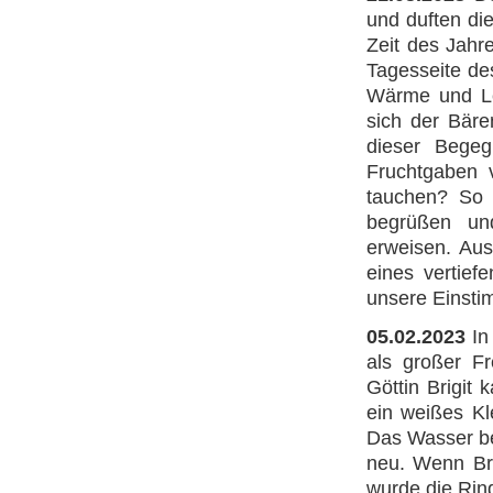
und duften di
Zeit des Jahr
Tagesseite de
Wärme und Lei
sich der Bäre
dieser Begeg
Fruchtgaben 
tauchen? So w
begrüßen un
erweisen. Au
eines vertief
unsere Einsti
05.02.2023
In
als großer Fr
Göttin Brigit
ein weißes Kl
Das Wasser be
neu. Wenn Bri
wurde die Rind