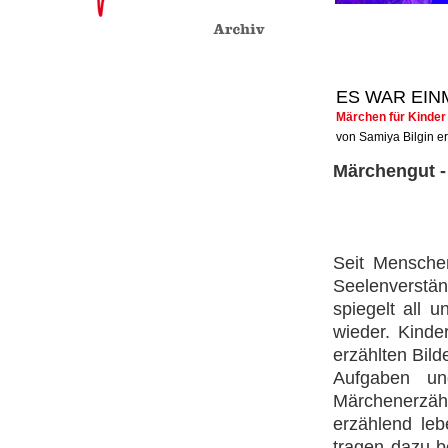
ES WAR EINM
Märchen für Kinder
von Samiya Bilgin er
Märchengut -
Seit Mensche
Seelenverstä
spiegelt all 
wieder. Kinde
erzählten Bild
Aufgaben un
Märchenerzäh
erzählend le
tragen dazu b