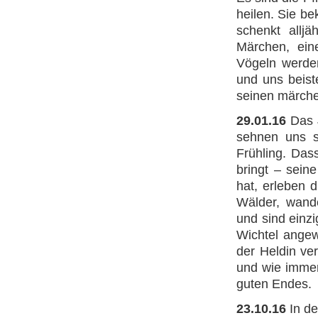
heilen. Sie b
schenkt allj
Märchen, ein
Vögeln werden
und uns beist
seinen märche
29.01.16
Das 
sehnen uns s
Frühling. Das
bringt – sein
hat, erleben 
Wälder, wande
und sind einz
Wichtel angew
der Heldin ve
und wie immer
guten Endes.
23.10.16
In de