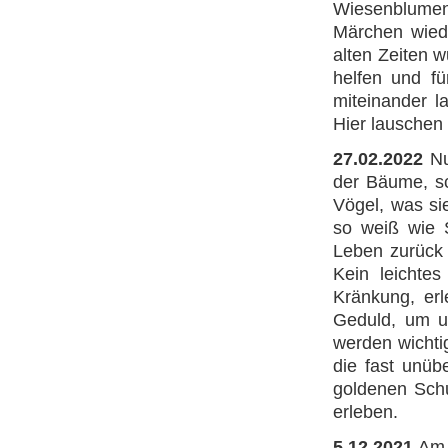
Wiesenblumen
Märchen wiede
alten Zeiten 
helfen und fü
miteinander l
Hier lauschen 
27.02.2022
Nu
der Bäume, sc
Vögel, was sie
so weiß wie 
Leben zurück 
Kein leichtes
Kränkung, erl
Geduld, um u
werden wichti
die fast unüb
goldenen Sch
erleben.
5.12.2021
Am 