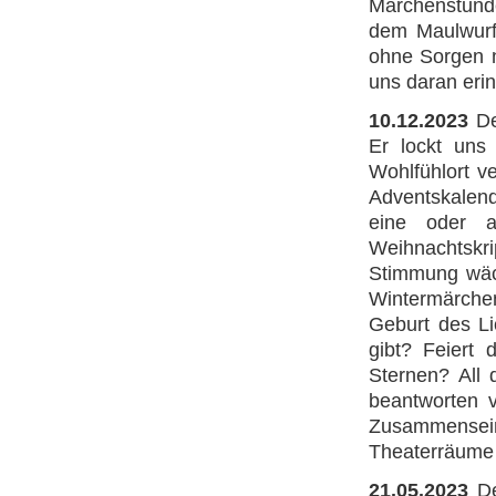
Märchenstunde
dem Maulwurf 
ohne Sorgen n
uns daran erin
10.12.2023
De
Er lockt uns
Wohlfühlort v
Adventskalend
eine oder a
Weihnachtskr
Stimmung wäch
Wintermärchen
Geburt des Li
gibt? Feiert
Sternen? All
beantworten 
Zusammensein
Theaterräume
21.05.2023
D