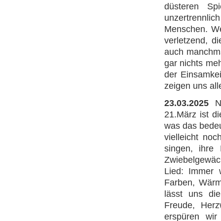
düsteren Sp
unzertrennli
Menschen. Weg
verletzend, d
auch manchmal
gar nichts meh
der Einsamke
zeigen uns al
23.03.2025
N
21.März ist d
was das bedeu
vielleicht no
singen, ihre
Zwiebelgewäc
Lied: Immer 
Farben, Wärm
lässt uns di
Freude, Herz
erspüren wir