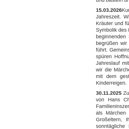
und basteln un
15.03.2026
Ku
Jahreszeit. 
Kräuter und f
Symbolik des F
beginnenden 
begrüßen wir 
führt. Gemein
spüren Hoffn
Jahreslauf mi
wir die Märch
mit dem gest
Kinderreigen.
30.11.2025
Zu
von Hans Ch
Familieninsze
als Märchen i
Großeltern, 
sonntägliche