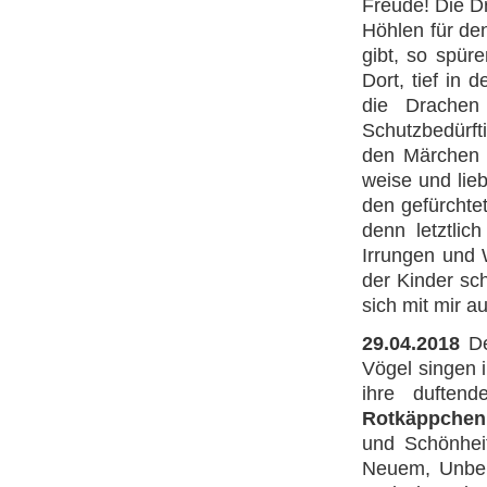
Freude! Die D
Höhlen für de
gibt, so spür
Dort, tief in
die Drachen
Schutzbedürft
den Märchen 
weise und lie
den gefürchte
denn letztlic
Irrungen und 
der Kinder sc
sich mit mir a
29.04.2018
De
Vögel singen 
ihre duften
Rotkäppchen
und Schönhei
Neuem, Unbek