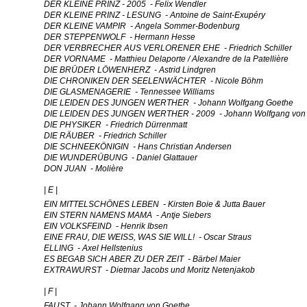
DER KLEINE PRINZ - 2005 - Felix Wendler
DER KLEINE PRINZ - LESUNG - Antoine de Saint-Exupéry
DER KLEINE VAMPIR - Angela Sommer-Bodenburg
DER STEPPENWOLF - Hermann Hesse
DER VERBRECHER AUS VERLORENER EHE - Friedrich Schiller
DER VORNAME - Matthieu Delaporte / Alexandre de la Patellière
DIE BRÜDER LÖWENHERZ - Astrid Lindgren
DIE CHRONIKEN DER SEELENWÄCHTER - Nicole Böhm
DIE GLASMENAGERIE - Tennessee Williams
DIE LEIDEN DES JUNGEN WERTHER - Johann Wolfgang Goethe
DIE LEIDEN DES JUNGEN WERTHER - 2009 - Johann Wolfgang von
DIE PHYSIKER - Friedrich Dürrenmatt
DIE RÄUBER - Friedrich Schiller
DIE SCHNEEKÖNIGIN - Hans Christian Andersen
DIE WUNDERÜBUNG - Daniel Glattauer
DON JUAN - Molière
| E |
EIN MITTELSCHÖNES LEBEN - Kirsten Boie & Jutta Bauer
EIN STERN NAMENS MAMA - Antje Siebers
EIN VOLKSFEIND - Henrik Ibsen
EINE FRAU, DIE WEISS, WAS SIE WILL! - Oscar Straus
ELLING - Axel Hellstenius
ES BEGAB SICH ABER ZU DER ZEIT - Bärbel Maier
EXTRAWURST - Dietmar Jacobs und Moritz Netenjakob
| F |
FAUST - Johann Wolfgang von Goethe