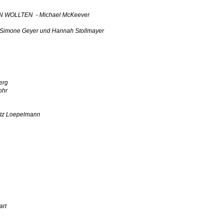
WOLLTEN - Michael McKeever
 Simone Geyer und Hannah Stollmayer
erg
ohr
tz Loepelmann
art