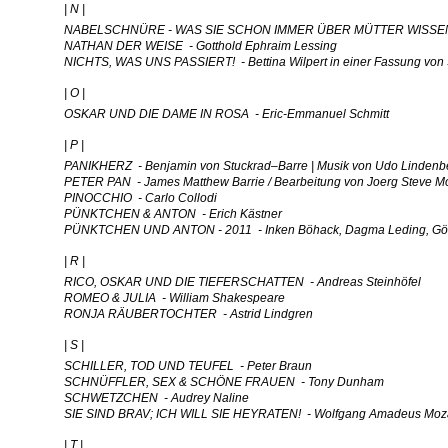
| N |
NABELSCHNÜRE - WAS SIE SCHON IMMER ÜBER MÜTTER WISSEN 
NATHAN DER WEISE - Gotthold Ephraim Lessing
NICHTS, WAS UNS PASSIERT! - Bettina Wilpert in einer Fassung von
| O |
OSKAR UND DIE DAME IN ROSA - Eric-Emmanuel Schmitt
| P |
PANIKHERZ - Benjamin von Stuckrad–Barre | Musik von Udo Lindenb
PETER PAN - James Matthew Barrie / Bearbeitung von Joerg Steve M
PINOCCHIO - Carlo Collodi
PÜNKTCHEN & ANTON - Erich Kästner
PÜNKTCHEN UND ANTON - 2011 - Inken Böhack, Dagma Leding, Gö
| R |
RICO, OSKAR UND DIE TIEFERSCHATTEN - Andreas Steinhöfel
ROMEO & JULIA - William Shakespeare
RONJA RÄUBERTOCHTER - Astrid Lindgren
| S |
SCHILLER, TOD UND TEUFEL - Peter Braun
SCHNÜFFLER, SEX & SCHÖNE FRAUEN - Tony Dunham
SCHWETZCHEN - Audrey Naline
SIE SIND BRAV; ICH WILL SIE HEYRATEN! - Wolfgang Amadeus Moz
| T |