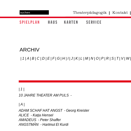
ARCHIV
|
1
|
A
|
B
|
C
|
D
|
E
|
F
|
G
|
H
|
I
|
J
|
K
|
L
|
M
|
N
|
O
|
P
|
R
|
S
|
T
|
V
|
W
|
| 1 |
10 JAHRE THEATER AM PULS -
| A |
ADAM SCHAF HAT ANGST - Georg Kreisler
ALICE - Katja Hensel
AMADEUS - Peter Shaffer
ANGSTMÄN - Hartmut El Kurdi