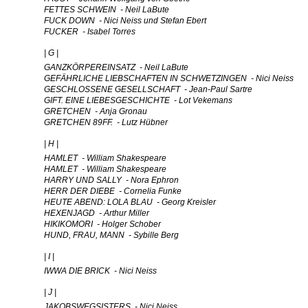
FETTES SCHWEIN - Neil LaBute
FUCK DOWN - Nici Neiss und Stefan Ebert
FUCKER - Isabel Torres
| G |
GANZKÖRPEREINSATZ - Neil LaBute
GEFÄHRLICHE LIEBSCHAFTEN IN SCHWETZINGEN - Nici Neiss
GESCHLOSSENE GESELLSCHAFT - Jean-Paul Sartre
GIFT. EINE LIEBESGESCHICHTE - Lot Vekemans
GRETCHEN - Anja Gronau
GRETCHEN 89FF. - Lutz Hübner
| H |
HAMLET - William Shakespeare
HAMLET - William Shakespeare
HARRY UND SALLY - Nora Ephron
HERR DER DIEBE - Cornelia Funke
HEUTE ABEND: LOLA BLAU - Georg Kreisler
HEXENJAGD - Arthur Miller
HIKIKOMORI - Holger Schober
HUND, FRAU, MANN - Sybille Berg
| I |
IWWA DIE BRICK - Nici Neiss
| J |
JAKOBSWEGSISTERS - Nici Neiss