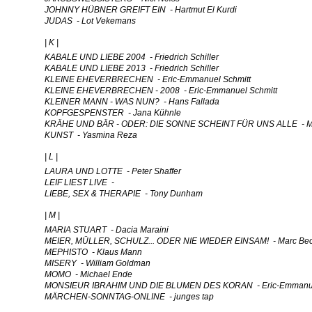
JOHNNY HÜBNER GREIFT EIN - Hartmut El Kurdi
JUDAS - Lot Vekemans
| K |
KABALE UND LIEBE 2004 - Friedrich Schiller
KABALE UND LIEBE 2013 - Friedrich Schiller
KLEINE EHEVERBRECHEN - Eric-Emmanuel Schmitt
KLEINE EHEVERBRECHEN - 2008 - Eric-Emmanuel Schmitt
KLEINER MANN - WAS NUN? - Hans Fallada
KOPFGESPENSTER - Jana Kühnle
KRÄHE UND BÄR - ODER: DIE SONNE SCHEINT FÜR UNS ALLE - Mart
KUNST - Yasmina Reza
| L |
LAURA UND LOTTE - Peter Shaffer
LEIF LIEST LIVE -
LIEBE, SEX & THERAPIE - Tony Dunham
| M |
MARIA STUART - Dacia Maraini
MEIER, MÜLLER, SCHULZ... ODER NIE WIEDER EINSAM! - Marc Bec
MEPHISTO - Klaus Mann
MISERY - William Goldman
MOMO - Michael Ende
MONSIEUR IBRAHIM UND DIE BLUMEN DES KORAN - Eric-Emmanue
MÄRCHEN-SONNTAG-ONLINE - junges tap