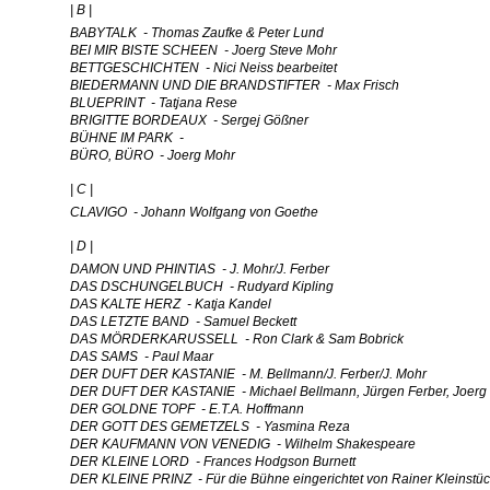
| B |
BABYTALK - Thomas Zaufke & Peter Lund
BEI MIR BISTE SCHEEN - Joerg Steve Mohr
BETTGESCHICHTEN - Nici Neiss bearbeitet
BIEDERMANN UND DIE BRANDSTIFTER - Max Frisch
BLUEPRINT - Tatjana Rese
BRIGITTE BORDEAUX - Sergej Gößner
BÜHNE IM PARK -
BÜRO, BÜRO - Joerg Mohr
| C |
CLAVIGO - Johann Wolfgang von Goethe
| D |
DAMON UND PHINTIAS - J. Mohr/J. Ferber
DAS DSCHUNGELBUCH - Rudyard Kipling
DAS KALTE HERZ - Katja Kandel
DAS LETZTE BAND - Samuel Beckett
DAS MÖRDERKARUSSELL - Ron Clark & Sam Bobrick
DAS SAMS - Paul Maar
DER DUFT DER KASTANIE - M. Bellmann/J. Ferber/J. Mohr
DER DUFT DER KASTANIE - Michael Bellmann, Jürgen Ferber, Joerg
DER GOLDNE TOPF - E.T.A. Hoffmann
DER GOTT DES GEMETZELS - Yasmina Reza
DER KAUFMANN VON VENEDIG - Wilhelm Shakespeare
DER KLEINE LORD - Frances Hodgson Burnett
DER KLEINE PRINZ - Für die Bühne eingerichtet von Rainer Kleinstü