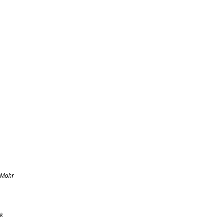
 Mohr
ck