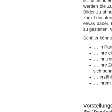
ist für Schül
werden die Zu
Bilder zu ahn
zum Leuchten 
etwas dabei. 
zu gestalten, 
Schüler könnt
… in Part
… ihre e
… ihr „r
… ihre Z
sich beha
… erzähl
… ihrem 
Vorstellung
(Noch) Keine Vorste