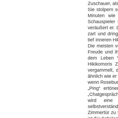
Zuschauer, al
Sie stolpern 
Minuten wie 
Schauspieler 
veräußert er. 
zart und drin
tief inneren H
Die meisten v
Freude und i
dem Leben V
Hikikomoris Z
vergammelt, d
ähnlich wie er
wenn Rosebud,
„Ping“ ertön
„Chatgespräch
wird eine 
selbstverstän
Zimmertür zu 