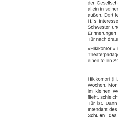
der Gesellsch
allein in sein
außen. Dort l
H.´s Interess
Schwester und
Erinnerungen 
Tür nach drau
»Hikikomori« 
Theaterpädago
einen tollen S
Hikikomori (H.
Wochen, Mona
im kleinen Wo
flieht, schlei
Tür ist. Dann
Intendant des
Schulen das 