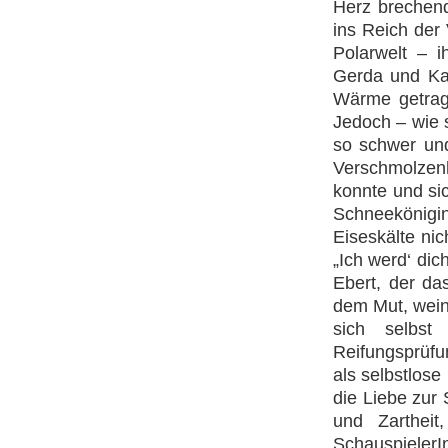
Herz brechend
ins Reich der
Polarwelt – i
Gerda und Kai
Wärme getrage
Jedoch – wie 
so schwer und
Verschmolzen
konnte und si
Schneekönig
Eiseskälte nic
„Ich werd‘ dich
Ebert, der da
dem Mut, wein
sich selbst
Reifungsprüfu
als selbstlose
die Liebe zur
und Zarthei
Schauspieler