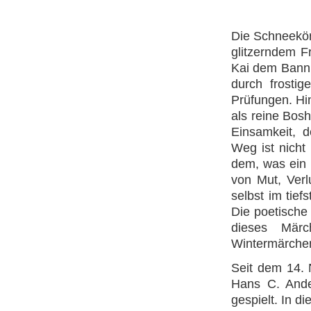
Die Schneekön
glitzerndem F
Kai dem Bann 
durch frosti
Prüfungen. Hin
als reine Bos
Einsamkeit, d
Weg ist nicht
dem, was ein 
von Mut, Verl
selbst im tie
Die poetische
dieses Märc
Wintermärchen 
Seit dem 14.
Hans C. Ande
gespielt. In d