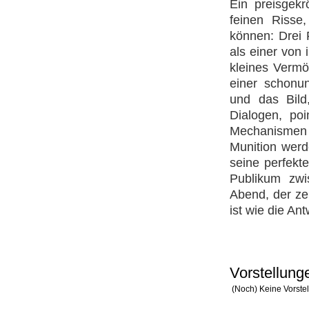
Ein preisgek
feinen Risse
können: Drei F
als einer von
kleines Vermö
einer schonu
und das Bild
Dialogen, poi
Mechanismen e
Munition werd
seine perfekt
Publikum zw
Abend, der ze
ist wie die Ant
Vorstellung
(Noch) Keine Vorste