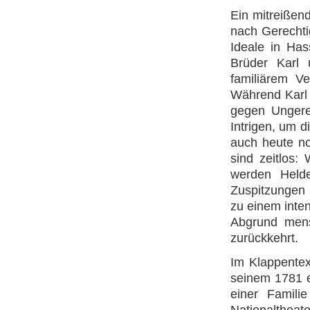
Ein mitreißen
nach Gerechtig
Ideale in Ha
Brüder Karl 
familiärem V
Während Karl 
gegen Ungerec
Intrigen, um d
auch heute noc
sind zeitlos:
werden Helde
Zuspitzungen
zu einem inten
Abgrund mens
zurückkehrt.
Im Klappentex
seinem 1781 e
einer Famili