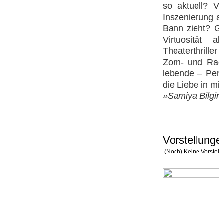
so aktuell? V
Inszenierung 
Bann zieht? G
Virtuosität 
Theaterthrill
Zorn- und Rac
lebende – Per
die Liebe in m
»Samiya Bilgi
Vorstellung
(Noch) Keine Vorste