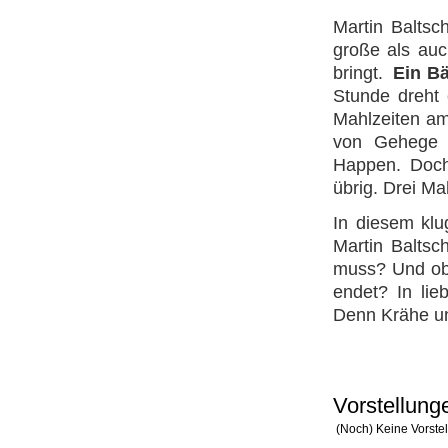
Martin Baltsc
große als au
bringt.
Ein B
Stunde dreht 
Mahlzeiten am 
von Gehege 
Happen. Doch 
übrig. Drei M
In diesem klu
Martin Baltsc
muss? Und ob 
endet? In lie
Denn Krähe und
Vorstellung
(Noch) Keine Vorste