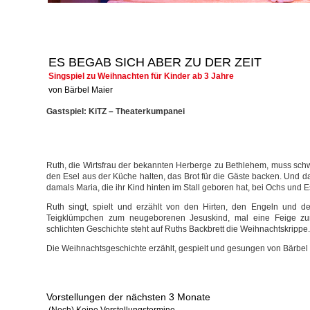
ES BEGAB SICH ABER ZU DER ZEIT
Singspiel zu Weihnachten für Kinder ab 3 Jahre
von Bärbel Maier
Gastspiel: KiTZ – Theaterkumpanei
Ruth, die Wirtsfrau der bekannten Herberge zu Bethlehem, muss schw
den Esel aus der Küche halten, das Brot für die Gäste backen. Und d
damals Maria, die ihr Kind hinten im Stall geboren hat, bei Ochs und E
Ruth singt, spielt und erzählt von den Hirten, den Engeln und de
Teigklümpchen zum neugeborenen Jesuskind, mal eine Feige zu
schlichten Geschichte steht auf Ruths Backbrett die Weihnachtskrippe
Die Weihnachtsgeschichte erzählt, gespielt und gesungen von Bärbe
Vorstellungen der nächsten 3 Monate